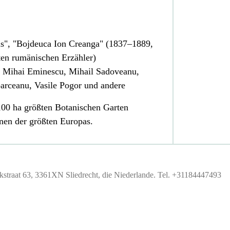
us", "Bojdeuca
Ion Creanga
" (1837–1889,
ten rumänischen Erzähler)
:
Mihai Eminescu
,
Mihail Sadoveanu
,
arceanu
,
Vasile Pogor
und andere
100 ha größten
Botanischen Garten
nen der größten Europas.
straat 63, 3361XN Sliedrecht, die Niederlande. Tel. +31184447493