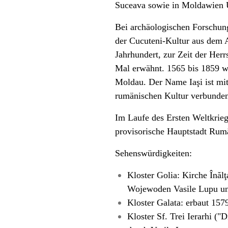
Suceava
sowie in Moldawien
Bei archäologischen Forschun
der
Cucuteni-Kultur
aus dem A
Jahrhundert, zur Zeit der Her
Mal erwähnt. 1565 bis 1859 wa
Moldau. Der Name Iaşi ist mi
rumänischen Kultur verbunden
Im Laufe des
Ersten Weltkrie
provisorische
Hauptstadt
Rumä
Sehenswürdigkeiten:
Kloster Golia: Kirche Înă
Wojewoden Vasile Lupu un
Kloster Galata: erbaut 15
Kloster Sf. Trei Ierarhi ("