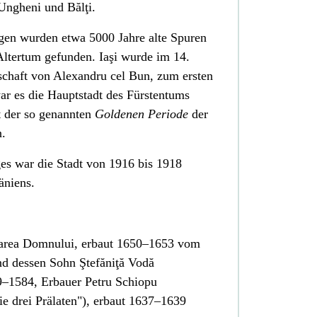
Ungheni
und
Bălţi
.
gen wurden etwa 5000 Jahre alte Spuren
ltertum gefunden. Iaşi wurde im 14.
rschaft von
Alexandru cel Bun
, zum ersten
r es die Hauptstadt des Fürstentums
t der so genannten
Goldenen Periode
der
.
ges
war die Stadt von 1916 bis 1918
niens
.
lţarea Domnului, erbaut 1650–1653 vom
d dessen Sohn Ştefăniţă Vodă
79–1584, Erbauer Petru Schiopu
Die drei Prälaten"), erbaut 1637–1639