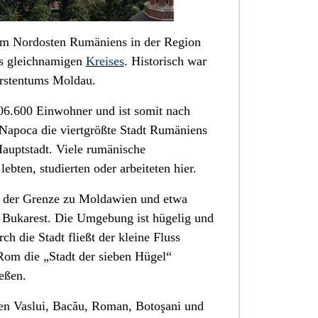
t im Nordosten
Rumäniens
in der Region
s
gleichnamigen
Kreises
. Historisch war
rstentums Moldau
.
06.600 Einwohner und ist somit nach
-Napoca
die viertgrößte Stadt
Rumäniens
 Hauptstadt. Viele rumänische
ebten, studierten oder arbeiteten hier.
h der Grenze zu
Moldawien
und etwa
n
Bukarest
. Die Umgebung ist hügelig und
ch die Stadt fließt der kleine Fluss
 Rom die „Stadt der sieben Hügel“
eßen.
ien
Vaslui
,
Bacău
,
Roman
,
Botoşani
und