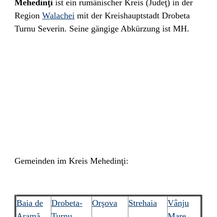
Mehedinţi
ist ein
rumänischer
Kreis (Judeţ) in der
Region
Walachei
mit der Kreishauptstadt
Drobeta
Turnu Severin
. Seine gängige Abkürzung ist MH.
Gemeinden im Kreis
Mehedinţi:
Baia de
Drobeta-
Orşova
Strehaia
Vânju
Aramă
Turnu
Mare