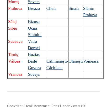
Mureş
Sovata
Prahova
Breaza
Cheia
Sinaia
Slănic
Prahova
Sălaj
Bizușa
Sibiu
Ocna
Sibiului
Suceava
Vatra
Dornei
Timiş
Buziaș
Vâlcea
Băile
Călimănești-
Olănești
Voineasa
Govora
Căciulata
Vrancea
Soveja
Copyright: Henk Bouwman, Prins Hendrikstraat 63,