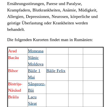
Ernährungsstörungen, Parese und Paralyse,
Krampfadern, Blutkrankheiten, Anämie, Müdigkeit,
Allergien, Depressionen, Neurosen, körperliche und
geistige Überlastung oder Krankheiten werden
behandelt.
Die folgenden Kurorten findet man in Rumänien:
Arad
Moneasa
Bacău
Slănic
Moldova
Bihor
Băile 1
Băile Felix
Mai
Bistrița-
Sângeorz-
Năsăud
Băi
Brăila
Lacu
Sărat