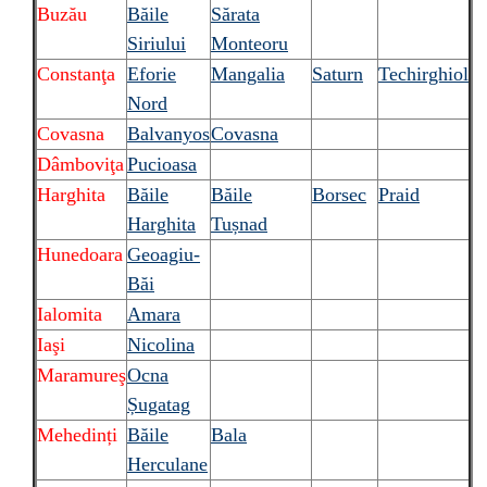
Buzău
Băile
Sărata
Siriului
Monteoru
Constanţa
Eforie
Mangalia
Saturn
Techirghiol
Nord
Covasna
Balvanyos
Covasna
Dâmboviţa
Pucioasa
Harghita
Băile
Băile
Borsec
Praid
Harghita
Tușnad
Hunedoara
Geoagiu-
Băi
Ialomita
Amara
Iaşi
Nicolina
Maramureş
Ocna
Șugatag
Mehedinți
Băile
Bala
Herculane